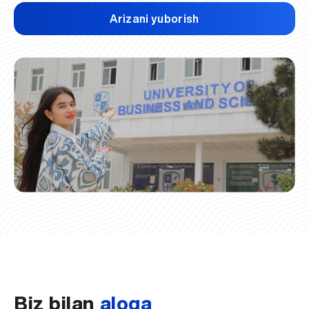
Arizani yuborish
Biz bilan
aloqa