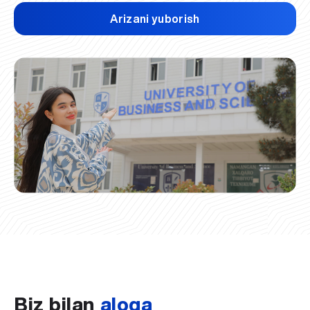
Arizani yuborish
Biz bilan
aloqa