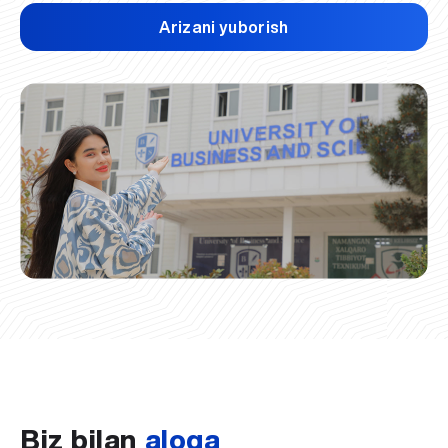
Arizani yuborish
Biz bilan
aloqa