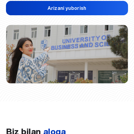
Arizani yuborish
Biz bilan
aloqa