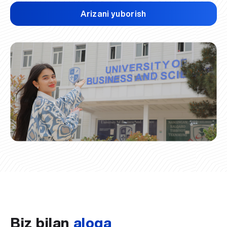
Arizani yuborish
Biz bilan
aloqa