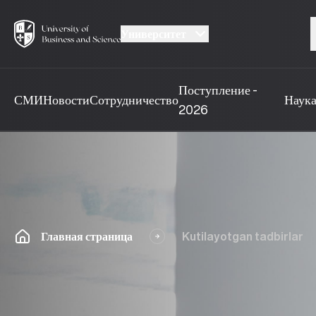
Университет
Поступление -
СМИ
Новости
Сотрудничество
Наук
2026
Главная страница
Kutilayotgan tadbirlar