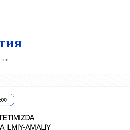
тия
стие.
2:00
TETIMIZDA
A ILMIY-AMALIY