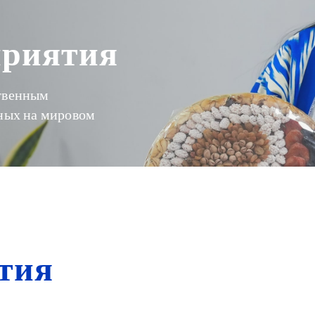
приятия
ственным
бных на мировом
тия