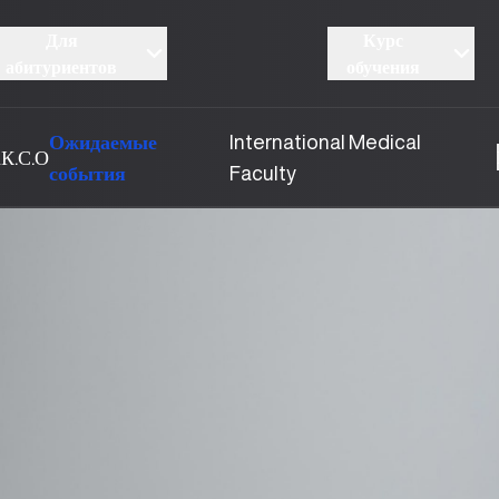
Для
Курс
абитуриентов
обучения
Ожидаемые
International Medical
а
К.С.О
события
Faculty