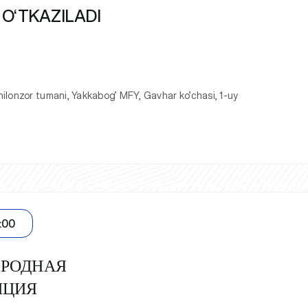
O‘TKAZILADI
ilonzor tumani, Yakkabog’ MFY, Gavhar ko’chasi, 1-uy
:00
РОДНАЯ
НЦИЯ