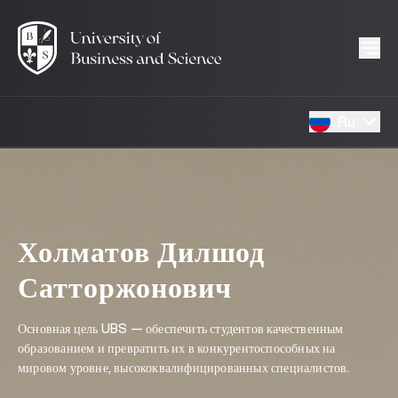
Ru
Холматов Дилшод
Сатторжонович
Основная цель UBS — обеспечить студентов качественным
образованием и превратить их в конкурентоспособных на
мировом уровне, высококвалифицированных специалистов.