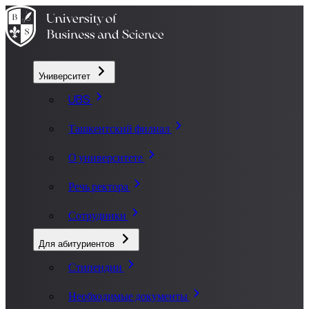
Университет
UBS
Ташкентский филиал
О университете
Речь ректора
Сотрудники
Для абитуриентов
Стипендии
Необходимые документы