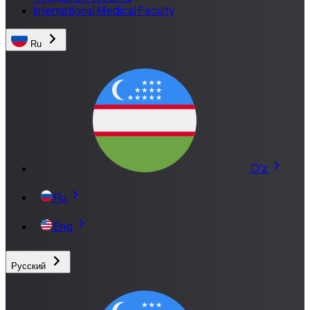
International Medical Faculty
Ru
O'z
Ru
Eng
Русский