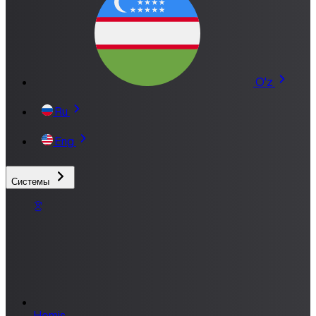
O'z
Ru
Eng
Системы
Hemis