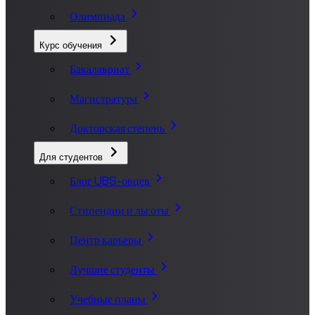
Олимпиада
Курс обучения
Бакалавриат
Магистратура
Докторская степень
Для студентов
Блог UBS-овцев
Стипендии и льготы
Центр карьеры
Лучшие студенты
Учебные планы