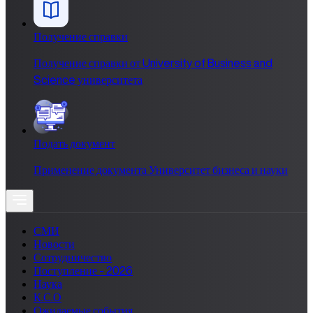
Получение справки
Получение справки от University of Business and
Science университета
Подать документ
Применение документа Университет бизнеса и науки
СМИ
Новости
Сотрудничество
Поступление - 2026
Наука
К.С.О
Ожидаемые события