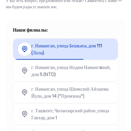
У вас есть вопрос, предложение или отзыв? Свяжитесь с нами —
мы будем рады услышать вас.
Наши филиалы:
г. Наманган, улица Бешкапа, дом 111
(Лола)
г. Наманган, улица Нодим Намангaний,
дом 5 (NTD)
г. Наманган, улица Шимолий Айланма
Йули, дом 14 ("Промзона")
г. Ташкент, Чиланзарский район, улица
Гавхар, дом 1