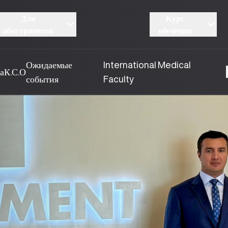
Для
Курс
абитуриентов
обучения
Ожидаемые
International Medical
а
К.С.О
события
Faculty