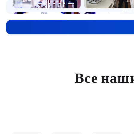
Более →
26.0
Все наш