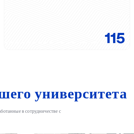
115
шего университета
аботанные в сотрудничестве с
ирению
Два университета — одна цель: новые
студентов