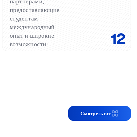
партнёрами,
предоставляющие
студентам
международный
12
опыт и широкие
возможности.
Смотреть все
 возможности для
Новая Зеландия открывает с
UBS!