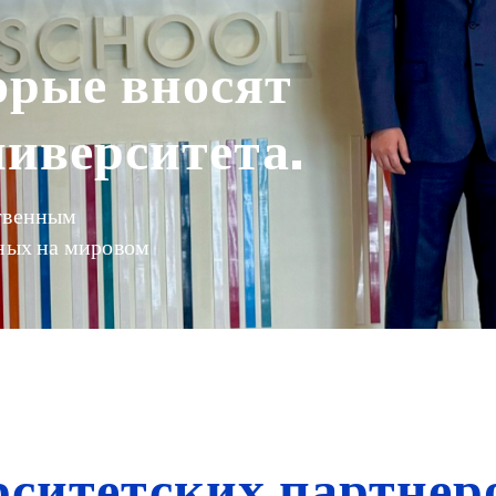
орые вносят
ниверситета.
ственным
бных на мировом
рситетских партнер