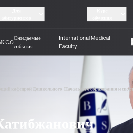
Для
Курс
абитуриентов
обучения
Ожидаемые
International Medical
а
К.С.О
события
Faculty
ющий кафедрой Дошкольного-Начального образования и спор
Катибжанович