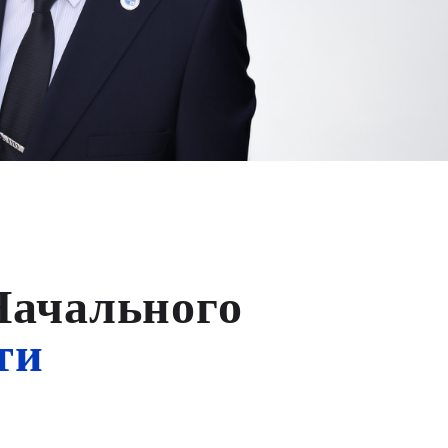
Начального
ти