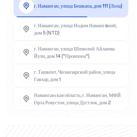
г. Наманган, улица Бешкапа, дом 111 (Лола)
г. Наманган, улица Нодим Намангaний,
дом 5 (NTD)
г. Наманган, улица Шимолий Айланма
Йули, дом 14 ("Промзона")
г. Ташкент, Чиланзарский район, улица
Гавхар, дом 1
Наманганская область, г. Наманган, МФЙ
Орта Ровустон, улица Дустлик, дом 2