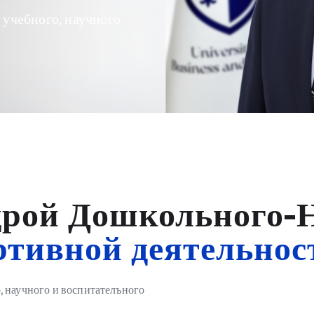
 учебного, научного
рой Дошкольного-
ртивной деятельнос
 научного и воспитателъного