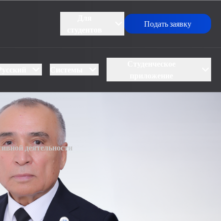
Для
Подать заявку
студентов
Студенческое
Русский
Системы
приложение
тивной деятельности