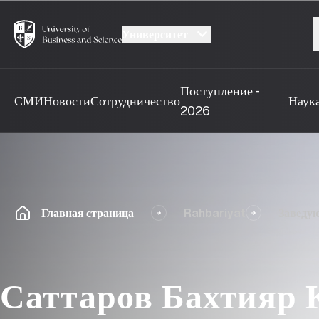
Университет
Поступление -
СМИ
Новости
Сотрудничество
Наук
2026
Главная страница
Rahbariyat
Заведу
Саттаров Бахтияр 