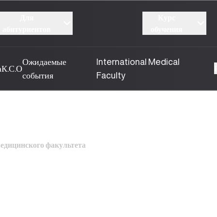
Для
Курс
абитуриентов
обучения
Ожидаемые
International Medical
а
К.С.О
события
Faculty
едицинского факультета
Одилжон угли