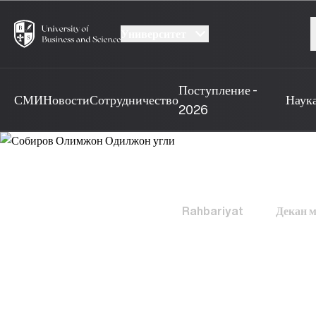
Университет
Поступление -
СМИ
Новости
Сотрудничество
Наук
2026
Главная страница
Rahbariyat
Декан м
Собиров Олимжон 