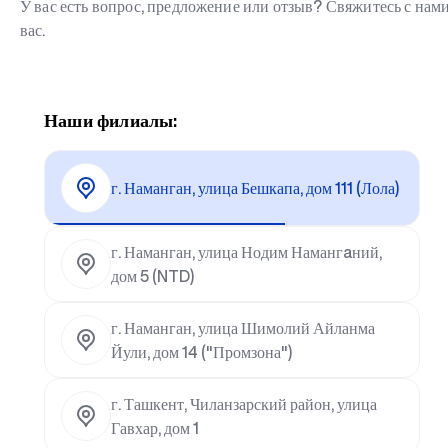
У вас есть вопрос, предложение или отзыв? Свяжитесь с на
вас.
Наши филиалы:
г. Наманган, улица Бешкапа, дом 111 (Лола)
г. Наманган, улица Нодим Намангaний,
дом 5 (NTD)
г. Наманган, улица Шимолий Айланма
Йули, дом 14 ("Промзона")
г. Ташкент, Чиланзарский район, улица
Гавхар, дом 1