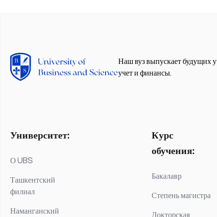
Наш вуз выпускает будущих у
учет и финансы.
Университет:
Курс
обучения:
О UBS
Бакалавр
Ташкентский
филиал
Степень магистра
Наманганский
Докторская