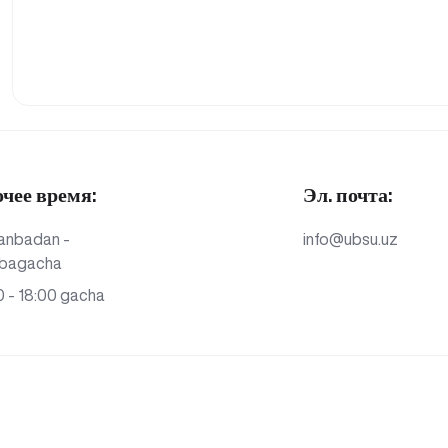
очее время:
Эл. почта:
anbadan -
info@ubsu.uz
bagacha
 - 18:00 gacha