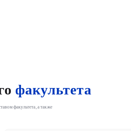
дровым составом
х специалистов.
го
факультета
авом факультета, а также