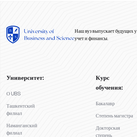
Наш вуз выпускает будущих у
учет и финансы.
Университет:
Курс
обучения:
О UBS
Бакалавр
Ташкентский
филиал
Степень магистра
Наманганский
Докторская
филиал
степень