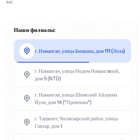
вас.
Наши филиалы:
г. Наманган, улица Бешкапа, дом 111 (Лола)
г. Наманган, улица Нодим Намангaний,
дом 5 (NTD)
г. Наманган, улица Шимолий Айланма
Йули, дом 14 ("Промзона")
г. Ташкент, Чиланзарский район, улица
Гавхар, дом 1