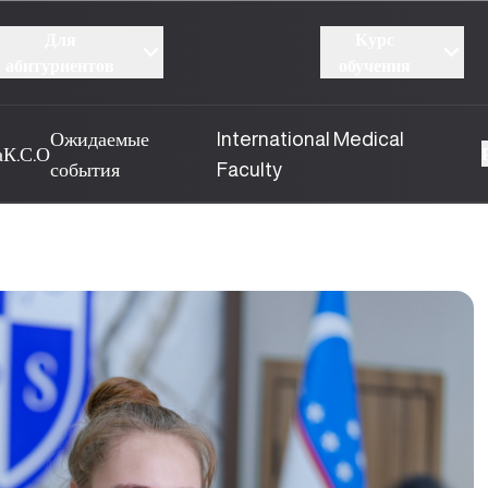
Для
Курс
абитуриентов
обучения
Ожидаемые
International Medical
а
К.С.О
события
Faculty
07.03.2025