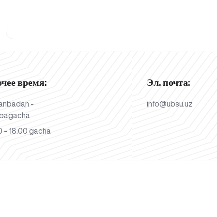
очее время:
Эл. почта:
anbadan -
info@ubsu.uz
bagacha
 - 18:00 gacha