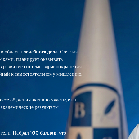
 в области
лечебного дела
. Сочетая
ыками, планирует оказывать
 развитие системы здравоохранения.
обный к самостоятельному мышлению.
цессе обучения активно участвует в
академические результаты.
атели. Набрал
100 баллов
, что