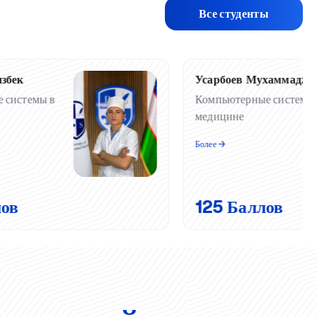
Все студенты
збек
Усарбоев Мухаммаджо
 системы в
Компьютерные системы
медицине
Более ️→
лов
125 Баллов