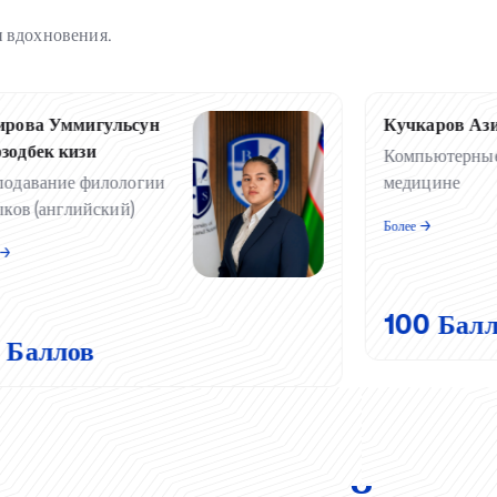
 вдохновения.
ирова Уммигульсун
Кучкаров Ази
зодбек кизи
Компьютерные
подавание филологии
медицине
ыков (английский)
Более ️→
️→
100 Бал
 Баллов