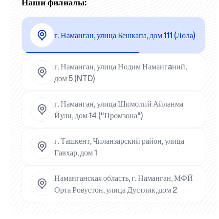
Наши филиалы:
г. Наманган, улица Бешкапа, дом 111 (Лола)
г. Наманган, улица Нодим Намангaний,
дом 5 (NTD)
г. Наманган, улица Шимолий Айланма
Йули, дом 14 ("Промзона")
г. Ташкент, Чиланзарский район, улица
Гавхар, дом 1
Наманганская область, г. Наманган, МФЙ
Орта Ровустон, улица Дустлик, дом 2