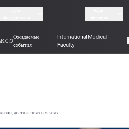
Для
Курс
абитуриентов
обучения
Ожидаемые
International Medical
а
К.С.О
события
Faculty
изни, достижениях и мечтах.