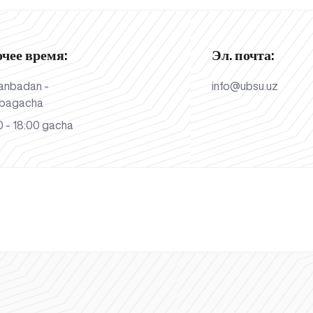
очее время:
Эл. почта:
anbadan -
info@ubsu.uz
bagacha
 - 18:00 gacha