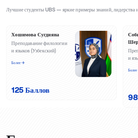
Лучшие студенты UBS — яркие примеры знаний, лидерства и
Хошимова Сугдияна
Соб
Шер
Преподавание филологии
и языков (Узбекский)
Пре
и яз
Более ️→
Более 
125 Баллов
98