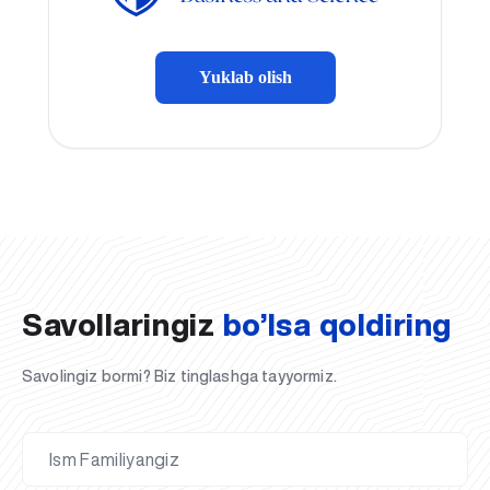
Yuklab olish
Savollaringiz
bo’lsa qoldiring
Savolingiz bormi? Biz tinglashga tayyormiz.