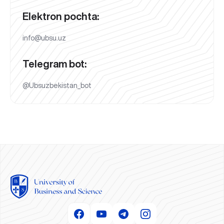
Elektron pochta:
info@ubsu.uz
Telegram bot:
@Ubsuzbekistan_bot