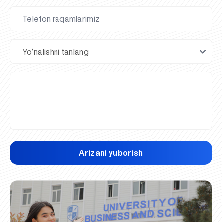
Arizani yuborish