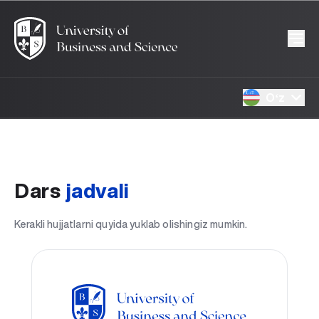
Oʻz
Dars
jadvali
Kerakli hujjatlarni quyida yuklab olishingiz mumkin.