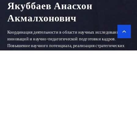
Якуббаев Анасхон
Акмалхонович
Координация деятельности в области научных исследований,
инноваций и научно-педагогической подготовки кадров.
Повышение научного потенциала, реализация стратегических
планов университета в научной сфере, изучение деятельности
докторантов и независимых исследователей.
Заведующий кафедрой