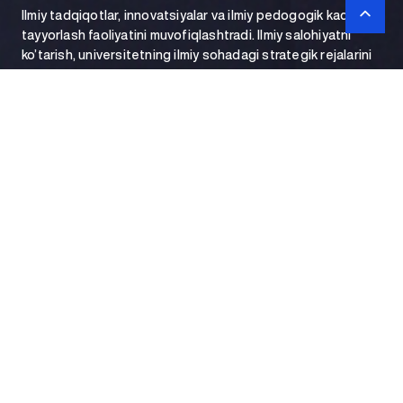
Ilmiy tadqiqotlar, innovatsiyalar va ilmiy pedogogik kadrlar
tayyorlash faoliyatini muvofiqlashtradi. Ilmiy salohiyatni
ko’tarish, universitetning ilmiy sohadagi strategik rejalarini
amalga oshirish, doktorantura va mustaqil tadqiqotchilar
faoliyatini o’rganish.
Ilmiy tadqiqotlar,
innovatsiyalar bo’limi
boshlig’i