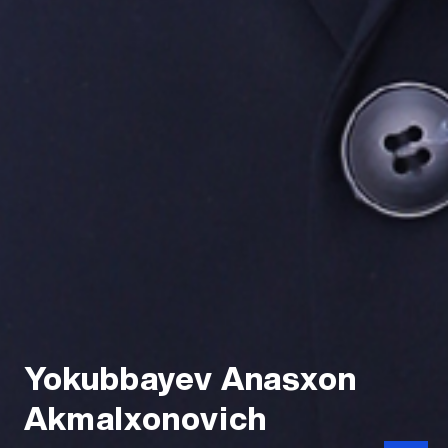
Yokubbayev Anasxon
Akmalxonovich