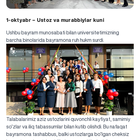
1-oktyabr – Ustoz va murabbiylar kuni
Ushbu bayram munosabati bilan universitetimizning
barcha binolarida bayramona ruh hukm surdi.
Talabalarimiz aziz ustozlarini quvonchli kayfiyat, samimiy
so‘zlar va iliq tabassumlar bilan kutib olishdi. Bu nafaqat
bayramona tashabbus, balki ustozlarga bo‘lgan cheksiz