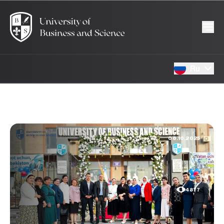
Ru
06.10.2025
4877