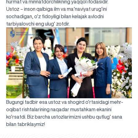
hurmat va minnatdorchilikning yaqqol ifodasidir.
Ustoz – inson qalbiga ilm va ma’naviyat urug‘ini
sochadigan, o‘z fidoyiligi bilan kelajak avlodni
tarbiyalovchi eng ulug‘ zotdir.
Bugungi tadbir esa ustoz va shogird o‘rtasidagi mehr-
oqibat rishtalarining naqadar mustahkam ekanini
ko‘rsatdi. Biz barcha ustozlarimizni ushbu qutlug‘ sana
UBS professori "Yangi O‘zbekiston yosh olimlari"
Вышел новый номер нашей любимой газеты «UBS
Преподаватели UBS повысили квалификацию в
UBS и выпускники университета удостоены наград
Inson kapitaliga yo‘naltirilgan investitsiya — Yangi
bilan tabriklaymiz!
qatoridan joy oldi!
Xabarnomasi»!
Анализ деятельности UBS и планы на перспективу
Кыргызстане
Вперёд к победе, Узбекистан!
НАЗНАЧЕНИЕ
UBS в средствах массовой информации
хокимията области
Хотите вывести изучение языка на новый уровень?
O‘zbekiston taraqqiyotining eng muhim tayanchi