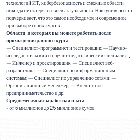
технологий ИТ, кибербезопасность и смежные области
никогда не потеряют своей актуальности. Наш университет
подчеркивает, что это самое необходимое и современное
при выборе своих курсов
Области, в которых вы можете работать после
прохождения данного курса:
— Специалист-программист и тестировщик; — Научно-
исследовательский и научно-педагогический специалист;
— Инженер и проектировщик; — Специалист веб-
разработчика; — Специалист по информационным
системам; — Специалист по управлению сетями; —
Организационный менеджер; — Внештатное
предпринимательство и др.
Среднемесячная заработная плата:
UBS professori "Yangi O‘zbekiston yosh olimlari"
Вышел новый номер нашей любимой газеты «UBS
Преподаватели UBS повысили квалификацию в
UBS и выпускники университета удостоены наград
Inson kapitaliga yo‘naltirilgan investitsiya — Yangi
- от 5 миллионов до 25 миллионов сумов
qatoridan joy oldi!
Xabarnomasi»!
Анализ деятельности UBS и планы на перспективу
Кыргызстане
Вперёд к победе, Узбекистан!
НАЗНАЧЕНИЕ
UBS в средствах массовой информации
хокимията области
Хотите вывести изучение языка на новый уровень?
O‘zbekiston taraqqiyotining eng muhim tayanchi
02.07.2026
01.07.2026
30.06.2026
27.06.2026
24.06.2026
24.06.2026
20.06.2026
20.06.2026
20.06.2026
20.06.2026