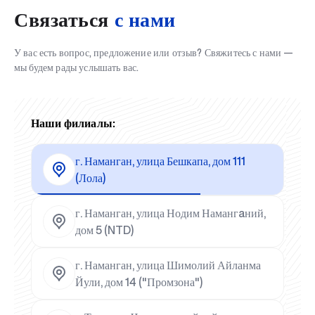
Связаться
с нами
У вас есть вопрос, предложение или отзыв? Свяжитесь с нами —
мы будем рады услышать вас.
Наши филиалы:
г. Наманган, улица Бешкапа, дом 111
(Лола)
г. Наманган, улица Нодим Намангaний,
дом 5 (NTD)
г. Наманган, улица Шимолий Айланма
Йули, дом 14 ("Промзона")