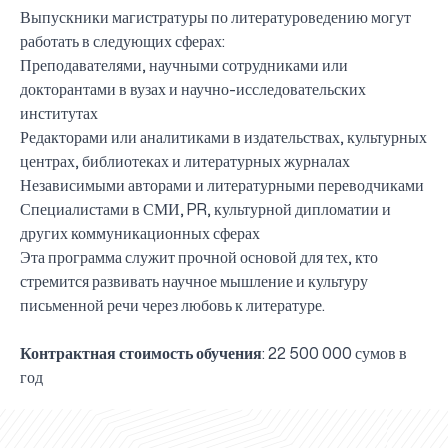
Выпускники магистратуры по литературоведению могут
работать в следующих сферах:
Преподавателями, научными сотрудниками или
докторантами в вузах и научно-исследовательских
институтах
Редакторами или аналитиками в издательствах, культурных
центрах, библиотеках и литературных журналах
Независимыми авторами и литературными переводчиками
Специалистами в СМИ, PR, культурной дипломатии и
других коммуникационных сферах
Эта программа служит прочной основой для тех, кто
стремится развивать научное мышление и культуру
письменной речи через любовь к литературе.
Контрактная стоимость обучения
: 22 500 000 сумов в
UBS professori "Yangi O‘zbekiston yosh olimlari"
Вышел новый номер нашей любимой газеты «UBS
Преподаватели UBS повысили квалификацию в
UBS и выпускники университета удостоены наград
Inson kapitaliga yo‘naltirilgan investitsiya — Yangi
год
qatoridan joy oldi!
Xabarnomasi»!
Анализ деятельности UBS и планы на перспективу
Кыргызстане
Вперёд к победе, Узбекистан!
НАЗНАЧЕНИЕ
UBS в средствах массовой информации
хокимията области
Хотите вывести изучение языка на новый уровень?
O‘zbekiston taraqqiyotining eng muhim tayanchi
02.07.2026
01.07.2026
30.06.2026
27.06.2026
24.06.2026
24.06.2026
20.06.2026
20.06.2026
20.06.2026
20.06.2026