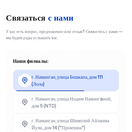
Связаться
с нами
У вас есть вопрос, предложение или отзыв? Свяжитесь с нами —
мы будем рады услышать вас.
Наши филиалы:
г. Наманган, улица Бешкапа, дом 111
(Лола)
г. Наманган, улица Нодим Намангaний,
дом 5 (NTD)
г. Наманган, улица Шимолий Айланма
Йули, дом 14 ("Промзона")