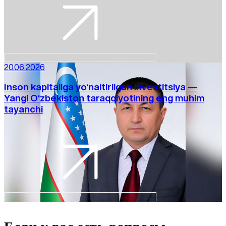
20.06.2026
Inson kapitaliga yo‘naltirilgan investitsiya —
Yangi O‘zbekiston taraqqiyotining eng muhim
tayanchi