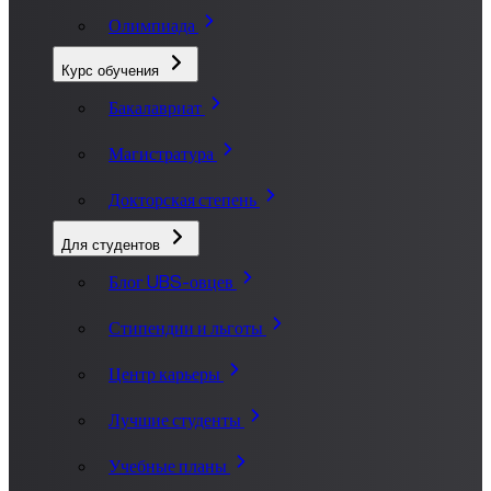
Олимпиада
Курс обучения
Бакалавриат
Магистратура
Докторская степень
Для студентов
Блог UBS-овцев
Стипендии и льготы
Центр карьеры
Лучшие студенты
Учебные планы