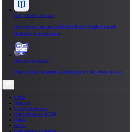
Получение справки
Получение справки от University of Business and
Science университета
Подать документ
Применение документа Университет бизнеса и науки
СМИ
Новости
Сотрудничество
Поступление - 2026
Наука
К.С.О
Ожидаемые события