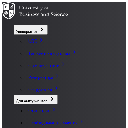
Университет
UBS
Ташкентский филиал
О университете
Речь ректора
Сотрудники
Для абитуриентов
Стипендии
Необходимые документы