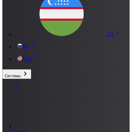
O'z
Ru
Eng
Системы
Hemis