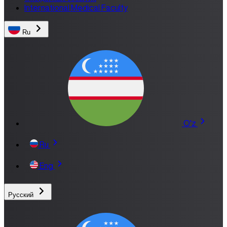
International Medical Faculty
Ru
O'z
Ru
Eng
Русский