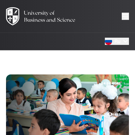
Ru
24.02.2025
1486