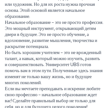
или художник. Но для их роста нужна прочная
основа. Этой основой является начальное
образование.
Начальное образование – это не просто профессия.
Это мощный инструмент, открывающий детям
двери в будущее. Это не просто обучение, а
вдохновение, развитие мышления, творчества и
раскрытие потенциала.
Но быть хорошим учителем – это не врожденный
талант, а навык, который можно изучить, развить
и совершенствовать. Университет
UBS
готов
помочь вам в этом пути. Полученные здесь знания
изменят не только вашу жизнь, но и будущее
многих поколений.
Если вы мечтаете преподавать и искренне любите
свою профессию – начальное образование ждет
вас! Сделайте правильный выбор не только для
UBS professori "Yangi O‘zbekiston yosh olimlari"
Вышел новый номер нашей любимой газеты «UBS
Преподаватели UBS повысили квалификацию в
UBS и выпускники университета удостоены наград
Inson kapitaliga yo‘naltirilgan investitsiya — Yangi
себя, но и для будущего целого поколения!