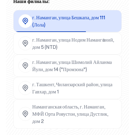
Наши филиалы:
г. Наманган, улица Бешкапа, дом 111
(Лола)
г. Наманган, улица Нодим Намангaний,
дом 5 (NTD)
г. Наманган, улица Шимолий Айланма
Йули, дом 14 ("Промзона")
г. Ташкент, Чиланзарский район, улица
Гавхар, дом 1
Наманганская область, г. Наманган,
МФЙ Орта Ровустон, улица Дустлик,
дом 2