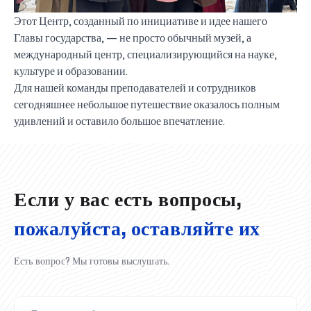
Этот Центр, созданный по инициативе и идее нашего
Главы государства, — не просто обычный музей, а
международный центр, специализирующийся на науке,
культуре и образовании.
Для нашей команды преподавателей и сотрудников
сегодняшнее небольшое путешествие оказалось полным
UBS professori "Yangi O‘zbekiston yosh olimlari"
Вышел новый номер нашей любимой газеты «UBS
Преподаватели UBS повысили квалификацию в
UBS и выпускники университета удостоены наград
Inson kapitaliga yo‘naltirilgan investitsiya — Yangi
удивлений и оставило большое впечатление.
qatoridan joy oldi!
Xabarnomasi»!
Анализ деятельности UBS и планы на перспективу
Кыргызстане
Вперёд к победе, Узбекистан!
НАЗНАЧЕНИЕ
UBS в средствах массовой информации
хокимията области
Хотите вывести изучение языка на новый уровень?
O‘zbekiston taraqqiyotining eng muhim tayanchi
02.07.2026
01.07.2026
30.06.2026
27.06.2026
24.06.2026
24.06.2026
20.06.2026
20.06.2026
20.06.2026
20.06.2026
Если у вас есть вопросы,
пожалуйста, оставляйте их
Есть вопрос? Мы готовы выслушать.