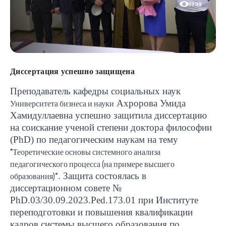
1739
Диссертация успешно защищена
Преподаватель кафедры социальных наук
Ахророва Умида
Университета бизнеса и науки
Хамидуллаевна успешно защитила диссертацию
на соискание ученой степени доктора философии
(
PhD
) по педагогическим наукам на тему
“Теоретические основы системного анализа
педагогического процесса (на примере высшего
. Защита состоялась в
образования)”
диссертационном совете №
PhD
.03/30.09.2023.
Ped
.173.01 при Институте
переподготовки и повышения квалификации
кадров системы высшего образования по