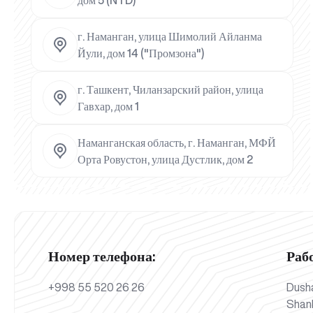
дом 5 (NTD)
г. Наманган, улица Шимолий Айланма
Йули, дом 14 ("Промзона")
г. Ташкент, Чиланзарский район, улица
Гавхар, дом 1
Наманганская область, г. Наманган, МФЙ
Орта Ровустон, улица Дустлик, дом 2
Номер телефона:
Раб
+998 55 520 26 26
Dush
Shan