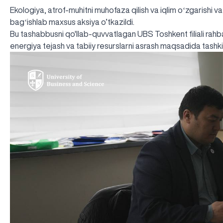
Ekologiya, atrof-muhitni muhofaza qilish va iqlim oʻzgarishi va
bagʻishlab maxsus aksiya o’tkazildi.
Bu tashabbusni qo'llab-quvvatlagan UBS Toshkent filiali rahba
energiya tejash va tabiiy resurslarni asrash maqsadida tashkil 