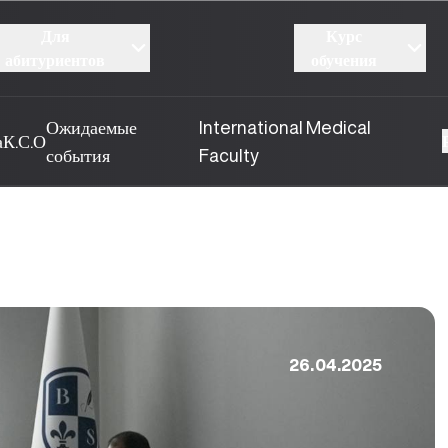
Для
Курс
абитуриентов
обучения
Ожидаемые
International Medical
а
К.С.О
события
Faculty
26.04.2025