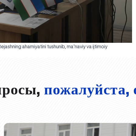
ejashning ahamiyatini tushunib, ma’naviy va ijtimoiy
просы,
пожалуйста, 