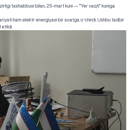
zirligi tashabbusi bilan, 25-mart kuni — “Yer vaqti” kuniga
riyati ham elektr energiyasi bir soatga oʻchirdi. Ushbu tadbir
etildi.