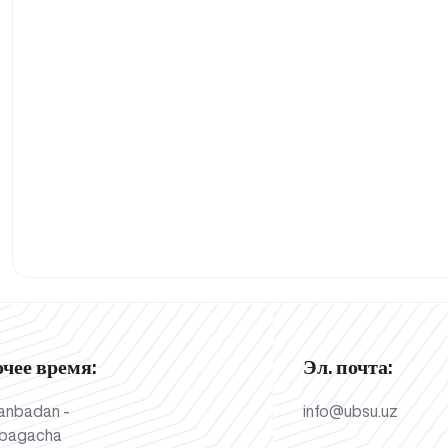
очее время:
Эл. почта:
anbadan -
info@ubsu.uz
bagacha