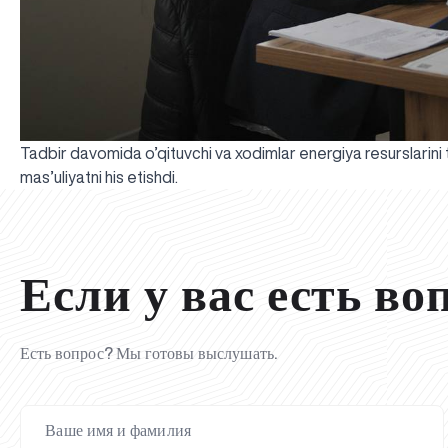
Tadbir davomida o’qituvchi va xodimlar energiya resurslarini t
mas’uliyatni his etishdi.
Если у вас есть во
Есть вопрос? Мы готовы выслушать.