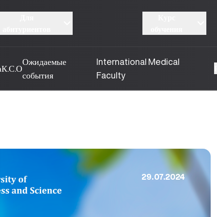
Для
Курс
абитуриентов
обучения
Ожидаемые
International Medical
а
К.С.О
события
Faculty
29.07.2024