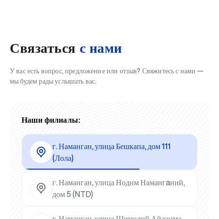
Связаться
с нами
У вас есть вопрос, предложение или отзыв? Свяжитесь с нами —
мы будем рады услышать вас.
Наши филиалы:
г. Наманган, улица Бешкапа, дом 111
(Лола)
г. Наманган, улица Нодим Намангaний,
дом 5 (NTD)
г. Наманган, улица Шимолий Айланма