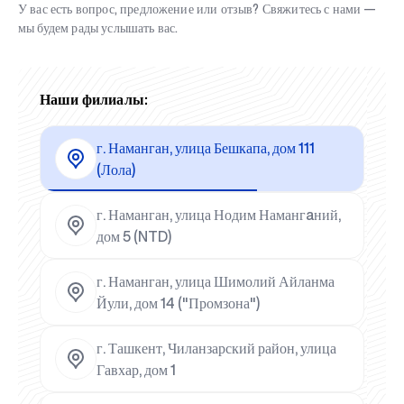
У вас есть вопрос, предложение или отзыв? Свяжитесь с нами —
мы будем рады услышать вас.
Наши филиалы:
г. Наманган, улица Бешкапа, дом 111
(Лола)
г. Наманган, улица Нодим Намангaний,
дом 5 (NTD)
г. Наманган, улица Шимолий Айланма
Йули, дом 14 ("Промзона")
г. Ташкент, Чиланзарский район, улица
Гавхар, дом 1