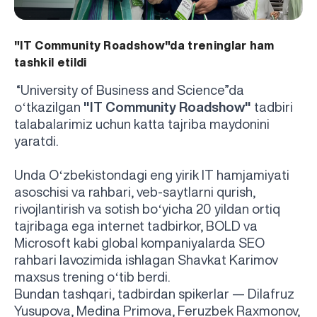
"IT Community Roadshow"da treninglar ham
tashkil etildi
“University of Business and Science”da
‘
o
tkazilgan
"IT Community Roadshow"
tadbiri
talabalarimiz uchun katta tajriba maydonini
yaratdi.
‘
Unda O
zbekistondagi eng yirik IT hamjamiyati
asoschisi va rahbari, veb-saytlarni qurish,
‘
rivojlantirish va sotish bo
yicha 20 yildan ortiq
tajribaga ega internet tadbirkor, BOLD va
Microsoft kabi global kompaniyalarda SEO
rahbari lavozimida ishlagan Shavkat Karimov
‘
maxsus trening o
tib berdi.
Bundan tashqari, tadbirdan spikerlar — Dilafruz
Yusupova, Medina Primova, Feruzbek Raxmonov,