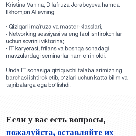
Kristina Vanina, Dilafruza Joraboyeva hamda
Ilkhomjon Alievning:
• Qiziqarli ma’ruza va master-klasslari;
• Netvorking sessiyasi va eng faol ishtirokchilar
uchun sovrinli viktorina;
• IT karyerasi, frilans va boshqa sohadagi
‘
mavzulardagi seminarlar ham o
rin oldi.
Unda IT sohasiga qiziquvchi talabalarimizning
‘
barchasi ishtirok etib, o
zlari uchun katta bilim va
UBS professori "Yangi O‘zbekiston yosh olimlari"
Вышел новый номер нашей любимой газеты «UBS
Преподаватели UBS повысили квалификацию в
UBS и выпускники университета удостоены наград
Inson kapitaliga yo‘naltirilgan investitsiya — Yangi
‘
tajribalarga ega bo
lishdi.
qatoridan joy oldi!
Xabarnomasi»!
Анализ деятельности UBS и планы на перспективу
Кыргызстане
Вперёд к победе, Узбекистан!
НАЗНАЧЕНИЕ
UBS в средствах массовой информации
хокимията области
Хотите вывести изучение языка на новый уровень?
O‘zbekiston taraqqiyotining eng muhim tayanchi
02.07.2026
01.07.2026
30.06.2026
27.06.2026
24.06.2026
24.06.2026
20.06.2026
20.06.2026
20.06.2026
20.06.2026
Если у вас есть вопросы,
пожалуйста, оставляйте их