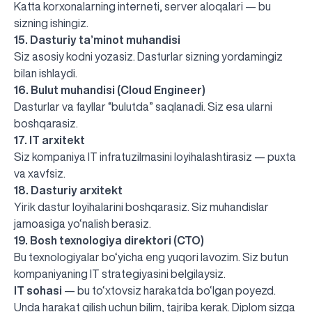
Katta korxonalarning interneti, server aloqalari — bu
sizning ishingiz.
15. Dasturiy ta’minot muhandisi
Siz asosiy kodni yozasiz. Dasturlar sizning yordamingiz
bilan ishlaydi.
16. Bulut muhandisi (Cloud Engineer)
Dasturlar va fayllar “bulutda” saqlanadi. Siz esa ularni
boshqarasiz.
17. IT arxitekt
Siz kompaniya IT infratuzilmasini loyihalashtirasiz — puxta
va xavfsiz.
18. Dasturiy arxitekt
Yirik dastur loyihalarini boshqarasiz. Siz muhandislar
jamoasiga yo‘nalish berasiz.
19. Bosh texnologiya direktori (CTO)
Bu texnologiyalar bo‘yicha eng yuqori lavozim. Siz butun
kompaniyaning IT strategiyasini belgilaysiz.
IT sohasi
— bu to‘xtovsiz harakatda bo‘lgan poyezd.
Unda harakat qilish uchun bilim, tajriba kerak. Diplom sizga