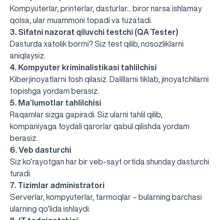
Kompyuterlar, printerlar, dasturlar... biror narsa ishlamay
qolsa, ular muammoni topadi va tuzatadi.
3. Sifatni nazorat qiluvchi testchi (QA Tester)
Dasturda xatolik bormi? Siz test qilib, nosozliklarni
aniqlaysiz.
4. Kompyuter kriminalistikasi tahlilchisi
Kiberjinoyatlarni fosh qilasiz. Dalillarni tiklab, jinoyatchilarni
topishga yordam berasiz.
5. Ma’lumotlar tahlilchisi
Raqamlar sizga gapiradi. Siz ularni tahlil qilib,
kompaniyaga foydali qarorlar qabul qilishda yordam
berasiz.
6. Veb dasturchi
Siz ko‘rayotgan har bir veb-sayt ortida shunday dasturchi
turadi.
7. Tizimlar administratori
Serverlar, kompyuterlar, tarmoqlar – bularning barchasi
ularning qo‘lida ishlaydi.