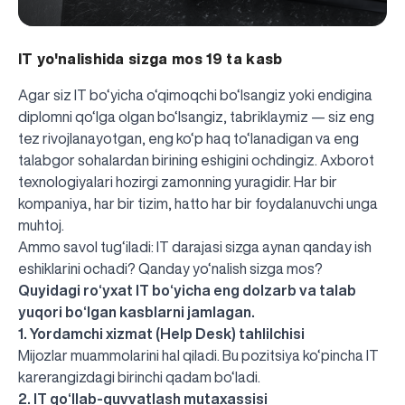
IT yo'nalishida sizga mos 19 ta kasb
Agar siz IT bo‘yicha o‘qimoqchi bo‘lsangiz yoki endigina
diplomni qo‘lga olgan bo‘lsangiz, tabriklaymiz — siz eng
tez rivojlanayotgan, eng ko‘p haq to‘lanadigan va eng
talabgor sohalardan birining eshigini ochdingiz. Axborot
texnologiyalari hozirgi zamonning yuragidir. Har bir
kompaniya, har bir tizim, hatto har bir foydalanuvchi unga
muhtoj.
Ammo savol tug‘iladi: IT darajasi sizga aynan qanday ish
eshiklarini ochadi? Qanday yo‘nalish sizga mos?
Quyidagi ro‘yxat IT bo‘yicha eng dolzarb va talab
yuqori bo‘lgan kasblarni jamlagan.
1. Yordamchi xizmat (Help Desk) tahlilchisi
Mijozlar muammolarini hal qiladi. Bu pozitsiya ko‘pincha IT
karerangizdagi birinchi qadam bo‘ladi.
2. IT qo‘llab-quvvatlash mutaxassisi