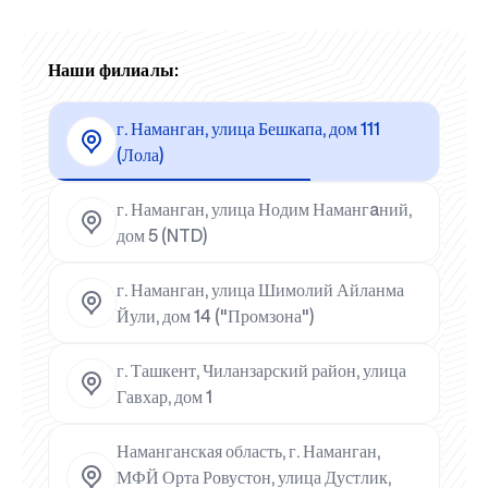
Наши филиалы:
г. Наманган, улица Бешкапа, дом 111
(Лола)
г. Наманган, улица Нодим Намангaний,
дом 5 (NTD)
г. Наманган, улица Шимолий Айланма
Йули, дом 14 ("Промзона")
г. Ташкент, Чиланзарский район, улица
Гавхар, дом 1
Наманганская область, г. Наманган,
МФЙ Орта Ровустон, улица Дустлик,