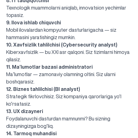
8. IT tadqiqotchisi
Texnologik muammolarni aniqlab, innovatsion yechimlar
topasiz.
9. Ilova ishlab chiquvchi
Mobil ilovalardan kompyuter dasturlarigacha — siz
hammasini yaratishingiz mumkin.
10. Xavfsizlik tahlilchisi (Cybersecurity analyst)
Kiberxavfsizlik — bu XXI asr qalqoni. Siz tizimlarni himoya
qilasiz.
11. Ma’lumotlar bazasi administratori
Ma’lumotlar — zamonaviy olamning oltini. Siz ularni
boshqarasiz.
12. Biznes tahlilchisi (BI analyst)
Strategik fikrlovchisiz. Siz kompaniya qarorlariga yo‘l
ko‘rsatasiz.
13. UX dizayneri
Foydalanuvchi dasturdan mamnunmi? Bu sizning
dizayningizga bog‘liq.
14. Tarmoq muhandisi