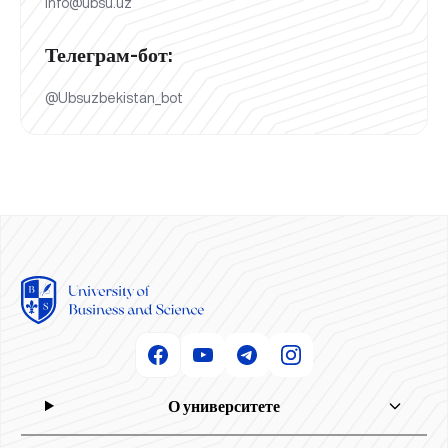
info@ubsu.uz
Телеграм-бот:
@Ubsuzbekistan_bot
О университете