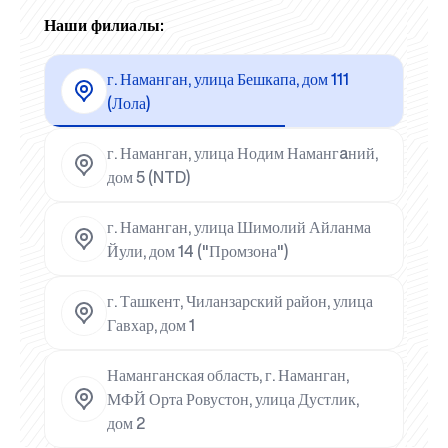
Наши филиалы:
г. Наманган, улица Бешкапа, дом 111
(Лола)
г. Наманган, улица Нодим Намангaний,
дом 5 (NTD)
г. Наманган, улица Шимолий Айланма
Йули, дом 14 ("Промзона")
г. Ташкент, Чиланзарский район, улица
Гавхар, дом 1
Наманганская область, г. Наманган,
МФЙ Орта Ровустон, улица Дустлик,
дом 2