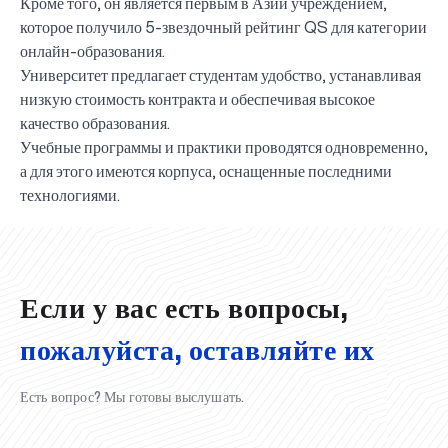
Кроме того, он является первым в Азии учреждением,
которое получило 5-звездочный рейтинг QS для категории
онлайн-образования.
Университет предлагает студентам удобство, устанавливая
низкую стоимость контракта и обеспечивая высокое
качество образования.
Учебные программы и практики проводятся одновременно,
а для этого имеются корпуса, оснащенные последними
UBS professori "Yangi O‘zbekiston yosh olimlari"
Вышел новый номер нашей любимой газеты «UBS
Преподаватели UBS повысили квалификацию в
UBS и выпускники университета удостоены наград
Inson kapitaliga yo‘naltirilgan investitsiya — Yangi
технологиями.
qatoridan joy oldi!
Xabarnomasi»!
Анализ деятельности UBS и планы на перспективу
Кыргызстане
Вперёд к победе, Узбекистан!
НАЗНАЧЕНИЕ
UBS в средствах массовой информации
хокимията области
Хотите вывести изучение языка на новый уровень?
O‘zbekiston taraqqiyotining eng muhim tayanchi
02.07.2026
01.07.2026
30.06.2026
27.06.2026
24.06.2026
24.06.2026
20.06.2026
20.06.2026
20.06.2026
20.06.2026
Если у вас есть вопросы,
пожалуйста, оставляйте их
Есть вопрос? Мы готовы выслушать.