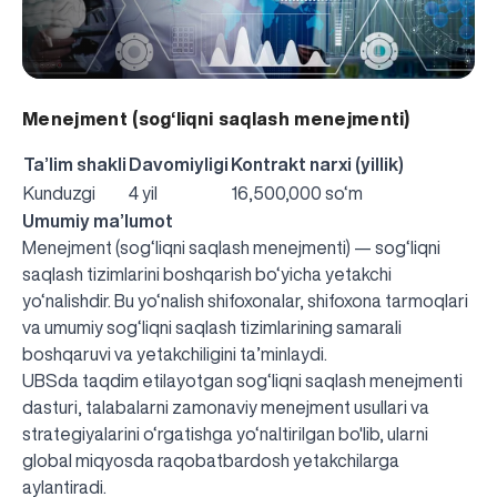
Menejment (sog‘liqni saqlash menejmenti)
Ta’lim shakli
Davomiyligi
Kontrakt narxi (yillik)
Kunduzgi
4 yil
16,500,000 so‘m
Umumiy ma’lumot
Menejment (sog‘liqni saqlash menejmenti) — sog‘liqni
saqlash tizimlarini boshqarish bo‘yicha yetakchi
yo‘nalishdir. Bu yo‘nalish shifoxonalar, shifoxona tarmoqlari
va umumiy sog‘liqni saqlash tizimlarining samarali
boshqaruvi va yetakchiligini ta’minlaydi.
UBSda taqdim etilayotgan sog‘liqni saqlash menejmenti
dasturi, talabalarni zamonaviy menejment usullari va
strategiyalarini o‘rgatishga yo‘naltirilgan bo'lib, ularni
global miqyosda raqobatbardosh yetakchilarga
UBS professori "Yangi O‘zbekiston yosh olimlari"
Вышел новый номер нашей любимой газеты «UBS
Преподаватели UBS повысили квалификацию в
UBS и выпускники университета удостоены наград
Inson kapitaliga yo‘naltirilgan investitsiya — Yangi
aylantiradi.
qatoridan joy oldi!
Xabarnomasi»!
Анализ деятельности UBS и планы на перспективу
Кыргызстане
Вперёд к победе, Узбекистан!
НАЗНАЧЕНИЕ
UBS в средствах массовой информации
хокимията области
Хотите вывести изучение языка на новый уровень?
O‘zbekiston taraqqiyotining eng muhim tayanchi