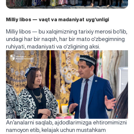
Milliy libos — vaqt va madaniyat uyg‘unligi
Milliy libos — bu xalqimizning tarixiy merosi bo‘lib,
undagi har bir naqsh, har bir mato o‘zbegimning
ruhiyati, madaniyati va o‘zligining aksi.
An’analarni saqlab, ajdodlarimizga ehtiromimizni
namoyon etib, kelajak uchun mustahkam