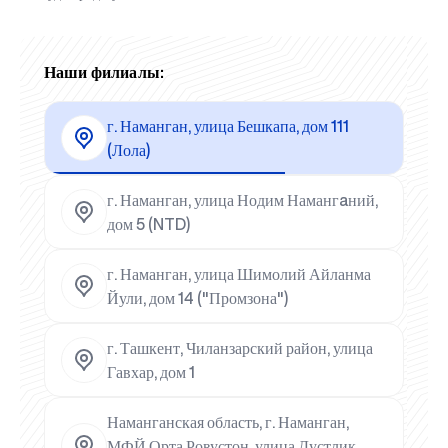
Наши филиалы:
г. Наманган, улица Бешкапа, дом 111
(Лола)
г. Наманган, улица Нодим Намангaний,
дом 5 (NTD)
г. Наманган, улица Шимолий Айланма
Йули, дом 14 ("Промзона")
г. Ташкент, Чиланзарский район, улица
Гавхар, дом 1
Наманганская область, г. Наманган,
МФЙ Орта Ровустон, улица Дустлик,