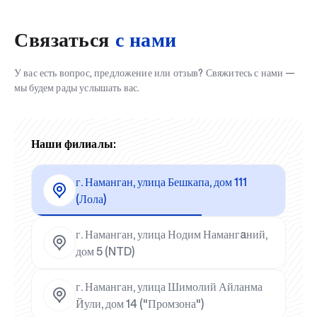
Связаться
с нами
У вас есть вопрос, предложение или отзыв? Свяжитесь с нами —
мы будем рады услышать вас.
Наши филиалы:
г. Наманган, улица Бешкапа, дом 111
(Лола)
г. Наманган, улица Нодим Намангaний,
дом 5 (NTD)
г. Наманган, улица Шимолий Айланма
Йули, дом 14 ("Промзона")