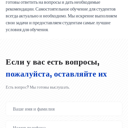
готовы ответить на вопросы и дать необходимые
рекомендации. Самостоятельное обучение для студентов
всегда актуально и необходимо. Мы искренне выполняем
свои задачи и предоставляем студентам самые лучшие
UBS professori "Yangi O‘zbekiston yosh olimlari"
Вышел новый номер нашей любимой газеты «UBS
Преподаватели UBS повысили квалификацию в
UBS и выпускники университета удостоены наград
Inson kapitaliga yo‘naltirilgan investitsiya — Yangi
условия для обучения.
qatoridan joy oldi!
Xabarnomasi»!
Анализ деятельности UBS и планы на перспективу
Кыргызстане
Вперёд к победе, Узбекистан!
НАЗНАЧЕНИЕ
UBS в средствах массовой информации
хокимията области
Хотите вывести изучение языка на новый уровень?
O‘zbekiston taraqqiyotining eng muhim tayanchi
02.07.2026
01.07.2026
30.06.2026
27.06.2026
24.06.2026
24.06.2026
20.06.2026
20.06.2026
20.06.2026
20.06.2026
Если у вас есть вопросы,
пожалуйста, оставляйте их
Есть вопрос? Мы готовы выслушать.