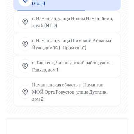
(Лола)
г. Наманган, улица Нодим Намангaний,
дом 5 (NTD)
г. Наманган, улица Шимолий Айланма
Йули, дом 14 ("Промзона")
г. Ташкент, Чиланзарский район, улица
Гавхар, дом 1
Наманганская область, г. Наманган,
МФЙ Орта Ровустон, улица Дустлик,
дом 2