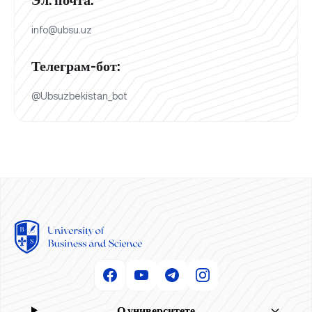
info@ubsu.uz
Телеграм-бот:
@Ubsuzbekistan_bot
О университете