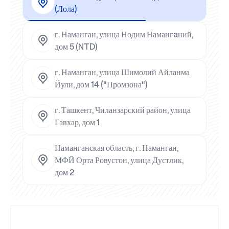
(Лола)
г. Наманган, улица Нодим Намангaний,
дом 5 (NTD)
г. Наманган, улица Шимолий Айланма
Йули, дом 14 ("Промзона")
г. Ташкент, Чиланзарский район, улица
Гавхар, дом 1
Наманганская область, г. Наманган,
МФЙ Орта Ровустон, улица Дустлик,
дом 2