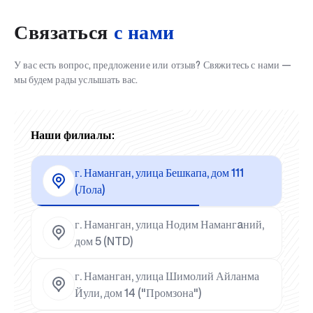
Связаться
с нами
У вас есть вопрос, предложение или отзыв? Свяжитесь с нами —
мы будем рады услышать вас.
Наши филиалы:
г. Наманган, улица Бешкапа, дом 111
(Лола)
г. Наманган, улица Нодим Намангaний,
дом 5 (NTD)
г. Наманган, улица Шимолий Айланма
Йули, дом 14 ("Промзона")