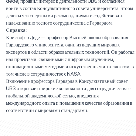
dede
) проявил интерес к деятельности UBS и согласился
войти в состав Консультативного совета университета, чтобы
делиться экспертными рекомендациями и содействовать
налаживанию тесного сотрудничества с Гарвардом.
Справка:
Кристофер Деде — профессор Высшей школы образования
Гарвардского университета, один из ведущих мировых
экспертов в области образовательных технологий. Он работал
над проектами, связанными с цифровым обучением,
инновационными методами и искусственным интеллектом, в
том числе в сотрудничестве с NASA.
Включение профессора Гарварда в Консультативный совет
UBS открывает широкие возможности для сотрудничества с
глобальной академической сетью, внедрения
международного опыта и повышения качества образования в
UBS professori "Yangi O‘zbekiston yosh olimlari"
Вышел новый номер нашей любимой газеты «UBS
Преподаватели UBS повысили квалификацию в
UBS и выпускники университета удостоены наград
Inson kapitaliga yo‘naltirilgan investitsiya — Yangi
соответствии с мировыми стандартами.
qatoridan joy oldi!
Xabarnomasi»!
Анализ деятельности UBS и планы на перспективу
Кыргызстане
Вперёд к победе, Узбекистан!
НАЗНАЧЕНИЕ
UBS в средствах массовой информации
хокимията области
Хотите вывести изучение языка на новый уровень?
O‘zbekiston taraqqiyotining eng muhim tayanchi
02.07.2026
01.07.2026
30.06.2026
27.06.2026
24.06.2026
24.06.2026
20.06.2026
20.06.2026
20.06.2026
20.06.2026