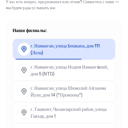
У вас есть вопрос, предложение или отзыв? Свяжитесь с нами —
мы будем рады услышать вас.
Наши филиалы:
г. Наманган, улица Бешкапа, дом 111
(Лола)
г. Наманган, улица Нодим Намангaний,
дом 5 (NTD)
г. Наманган, улица Шимолий Айланма
Йули, дом 14 ("Промзона")
г. Ташкент, Чиланзарский район, улица
Гавхар, дом 1