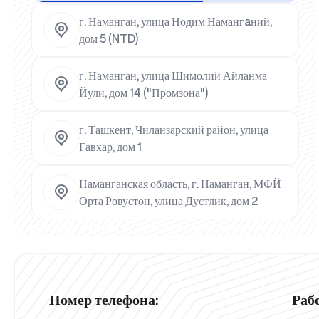
г. Наманган, улица Нодим Намангaний,
дом 5 (NTD)
г. Наманган, улица Шимолий Айланма
Йули, дом 14 ("Промзона")
г. Ташкент, Чиланзарский район, улица
Гавхар, дом 1
Наманганская область, г. Наманган, МФЙ
Орта Ровустон, улица Дустлик, дом 2
Номер телефона:
Раб