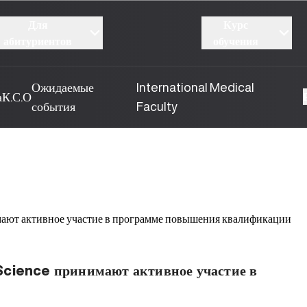
Для
Курс
абитуриентов
обучения
Ожидаемые
International Medical
а
К.С.О
события
Faculty
229
19.02.2026
Science принимают активное участие в