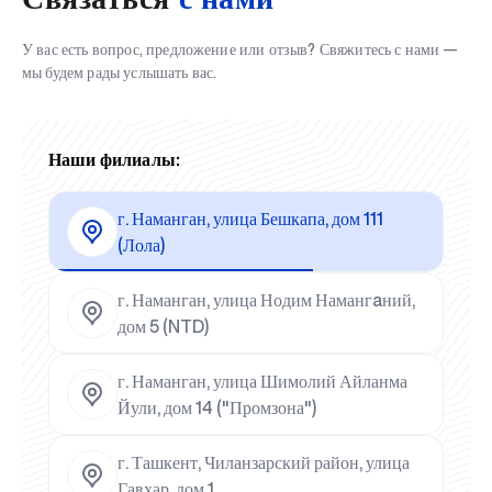
У вас есть вопрос, предложение или отзыв? Свяжитесь с нами —
мы будем рады услышать вас.
Наши филиалы:
г. Наманган, улица Бешкапа, дом 111
(Лола)
г. Наманган, улица Нодим Намангaний,
дом 5 (NTD)
г. Наманган, улица Шимолий Айланма
Йули, дом 14 ("Промзона")
г. Ташкент, Чиланзарский район, улица
Гавхар, дом 1