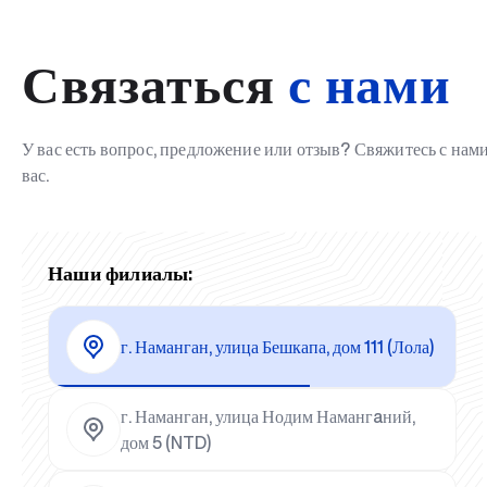
Связаться
с нами
У вас есть вопрос, предложение или отзыв? Свяжитесь с на
вас.
Наши филиалы:
г. Наманган, улица Бешкапа, дом 111 (Лола)
г. Наманган, улица Нодим Намангaний,
дом 5 (NTD)