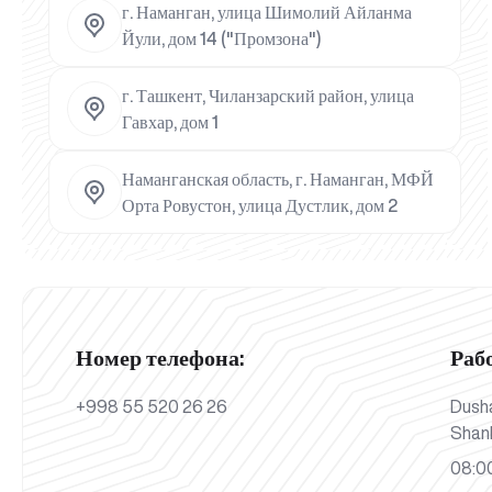
г. Наманган, улица Шимолий Айланма
Йули, дом 14 ("Промзона")
г. Ташкент, Чиланзарский район, улица
Гавхар, дом 1
Наманганская область, г. Наманган, МФЙ
Орта Ровустон, улица Дустлик, дом 2
Номер телефона:
Раб
+998 55 520 26 26
Dush
Shan
08:00