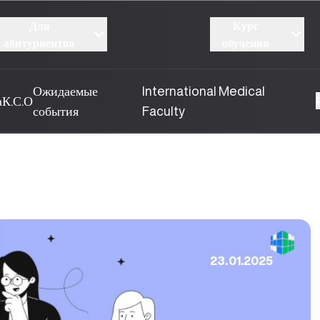
Для
Курс
абитуриентов
обучения
Ожидаемые
International Medical
а
К.С.О
события
Faculty
23.01.2025