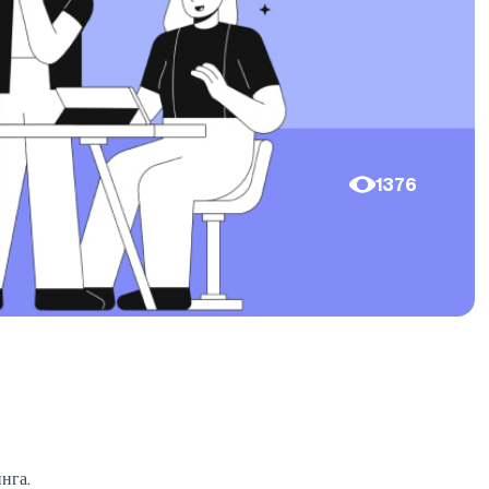
1376
нга.