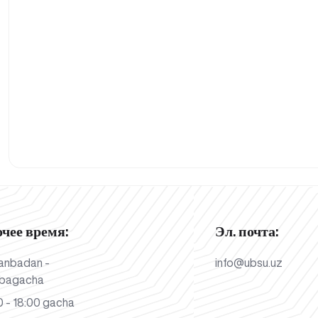
очее время:
Эл. почта:
anbadan -
info@ubsu.uz
bagacha
 - 18:00 gacha