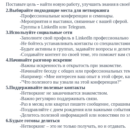
Поставьте цель – найти новую работу, улучшить знания в свое
2.Выбирайте подходящие места для нетворкинга
-Профессиональные конференции и семинары.
-Мероприятия и выставки, связанные с вашей сферой.
-
Группы в
LinkedIn
или
Telegram
.
3.Используйте социальные сети
-Заполните свой профиль в
LinkedIn
профессионально 
-Не бойтесь устанавливать контакты со специалистами
-Будьте активны в группах, задавайте вопросы и дели
-Создавайте контент по своей теме, это поможет вам с
4.Начинайте разговор искренне
-Важны искренность и открытость при знакомстве.
-Начинайте беседу с общих или профессиональных тем
-Например: «Мне интересен ваш опыт в этой сфере, ка
-”Что полезного вы узнали на этой конференции?”
5.Поддерживайте полезные контакты
-Нетворкинг не заканчивается знакомством.
-Важно регулярно поддерживать связи.
-Раз в месяц или квартал пишите сообщение, спрашивай
-Поздравляйте с днем рождения или важными события
-Делитесь полезной информацией или новостями по э
6.Будьте готовы делиться
-Нетворкинг – это не только получать, но и отдавать.