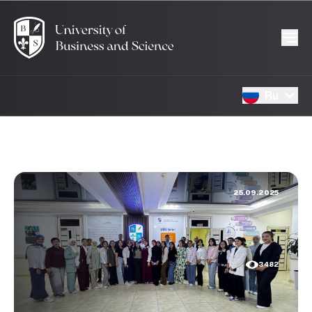
Ru
25.09.2025
3482