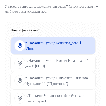
У вас есть вопрос, предложение или отзыв? Свяжитесь с нами —
мы будем рады услышать вас.
Наши филиалы:
г. Наманган, улица Бешкапа, дом 111
(Лола)
г. Наманган, улица Нодим Намангaний,
дом 5 (NTD)
г. Наманган, улица Шимолий Айланма
Йули, дом 14 ("Промзона")
г. Ташкент, Чиланзарский район, улица
Гавхар, дом 1