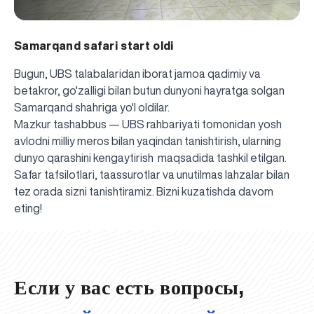
Samarqand safari start oldi
Bugun, UBS talabalaridan iborat jamoa qadimiy va
betakror, go'zalligi bilan butun dunyoni hayratga solgan
Samarqand shahriga yo'l oldilar.
Mazkur tashabbus — UBS rahbariyati tomonidan yosh
avlodni milliy meros bilan yaqindan tanishtirish, ularning
dunyo qarashini kengaytirish maqsadida tashkil etilgan.
Safar tafsilotlari, taassurotlar va unutilmas lahzalar bilan
tez orada sizni tanishtiramiz. Bizni kuzatishda davom
UBS professori "Yangi O‘zbekiston yosh olimlari"
Вышел новый номер нашей любимой газеты «UBS
Преподаватели UBS повысили квалификацию в
UBS и выпускники университета удостоены наград
Inson kapitaliga yo‘naltirilgan investitsiya — Yangi
eting!
qatoridan joy oldi!
Xabarnomasi»!
Анализ деятельности UBS и планы на перспективу
Кыргызстане
Вперёд к победе, Узбекистан!
НАЗНАЧЕНИЕ
UBS в средствах массовой информации
хокимията области
Хотите вывести изучение языка на новый уровень?
O‘zbekiston taraqqiyotining eng muhim tayanchi
02.07.2026
01.07.2026
30.06.2026
27.06.2026
24.06.2026
24.06.2026
20.06.2026
20.06.2026
20.06.2026
20.06.2026
Если у вас есть вопросы,