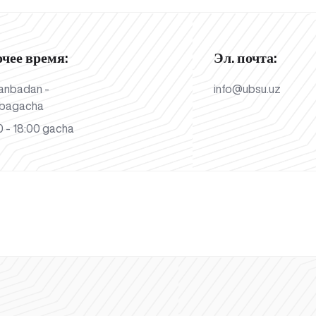
очее время:
Эл. почта:
anbadan -
info@ubsu.uz
bagacha
 - 18:00 gacha