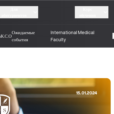
Для
Курс
абитуриентов
обучения
Ожидаемые
International Medical
а
К.С.О
события
Faculty
15.01.2024