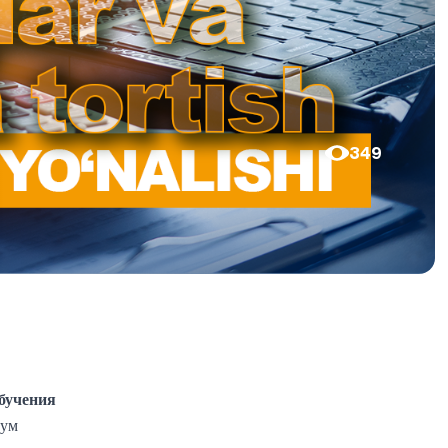
349
бучения
сум