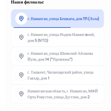
Наши филиалы:
г. Наманган, улица Бешкапа, дом 111 (Лола)
г. Наманган, улица Нодим Намангaний,
дом 5 (NTD)
г. Наманган, улица Шимолий Айланма
Йули, дом 14 ("Промзона")
г. Ташкент, Чиланзарский район, улица
Гавхар, дом 1
Наманганская область, г. Наманган, МФЙ
Орта Ровустон, улица Дустлик, дом 2