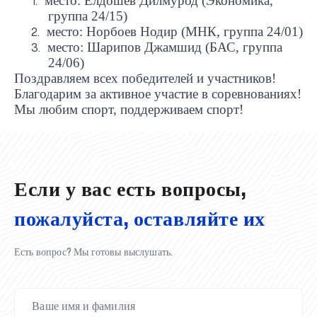
место: Ёлдошев Дилмурод (Экономика,
1.
группа 24/15)
место: Норбоев Нодир (МНК, группа 24/01)
2.
место: Шарипов Джамшид (БАС, группа
3.
24/06)
Поздравляем всех победителей и участников!
Благодарим за активное участие в соревнованиях!
UBS professori "Yangi O‘zbekiston yosh olimlari"
Вышел новый номер нашей любимой газеты «UBS
Преподаватели UBS повысили квалификацию в
UBS и выпускники университета удостоены наград
Inson kapitaliga yo‘naltirilgan investitsiya — Yangi
Мы любим спорт, поддерживаем спорт!
qatoridan joy oldi!
Xabarnomasi»!
Анализ деятельности UBS и планы на перспективу
Кыргызстане
Вперёд к победе, Узбекистан!
НАЗНАЧЕНИЕ
UBS в средствах массовой информации
хокимията области
Хотите вывести изучение языка на новый уровень?
O‘zbekiston taraqqiyotining eng muhim tayanchi
02.07.2026
01.07.2026
30.06.2026
27.06.2026
24.06.2026
24.06.2026
20.06.2026
20.06.2026
20.06.2026
20.06.2026
Если у вас есть вопросы,
пожалуйста, оставляйте их
Есть вопрос? Мы готовы выслушать.