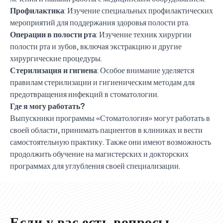
Профилактика
: Изучение специальных профилактических
мероприятий для поддержания здоровья полости рта.
Операции в полости рта
: Изучение техник хирургии
полости рта и зубов, включая экстракцию и другие
хирургические процедуры.
Стерилизация и гигиена
: Особое внимание уделяется
правилам стерилизации и гигиеническим методам для
предотвращения инфекций в стоматологии.
Где я могу работать?
Выпускники программы «Стоматология» могут работать в
своей области, принимать пациентов в клиниках и вести
самостоятельную практику. Также они имеют возможность
продолжить обучение на магистерских и докторских
UBS professori "Yangi O‘zbekiston yosh olimlari"
Вышел новый номер нашей любимой газеты «UBS
Преподаватели UBS повысили квалификацию в
UBS и выпускники университета удостоены наград
Inson kapitaliga yo‘naltirilgan investitsiya — Yangi
программах для углубления своей специализации.
qatoridan joy oldi!
Xabarnomasi»!
Анализ деятельности UBS и планы на перспективу
Кыргызстане
Вперёд к победе, Узбекистан!
НАЗНАЧЕНИЕ
UBS в средствах массовой информации
хокимията области
Хотите вывести изучение языка на новый уровень?
O‘zbekiston taraqqiyotining eng muhim tayanchi
02.07.2026
01.07.2026
30.06.2026
27.06.2026
24.06.2026
24.06.2026
20.06.2026
20.06.2026
20.06.2026
20.06.2026
Если у вас есть вопросы,