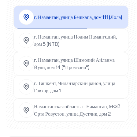
г. Наманган, улица Бешкапа, дом 111 (Лола)
г. Наманган, улица Нодим Намангaний,
дом 5 (NTD)
г. Наманган, улица Шимолий Айланма
Йули, дом 14 ("Промзона")
г. Ташкент, Чиланзарский район, улица
Гавхар, дом 1
Наманганская область, г. Наманган, МФЙ
Орта Ровустон, улица Дустлик, дом 2