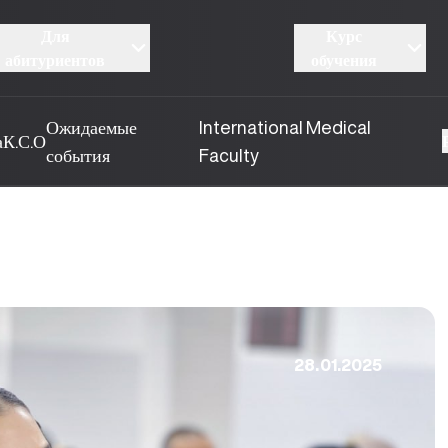
Для
Курс
абитуриентов
обучения
Ожидаемые
International Medical
а
К.С.О
события
Faculty
28.01.2025