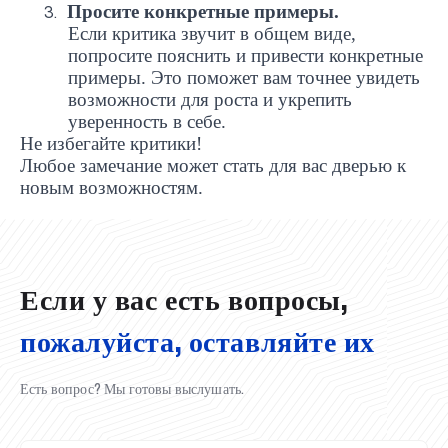
Просите конкретные примеры.
3.
Если критика звучит в общем виде,
попросите пояснить и привести конкретные
примеры. Это поможет вам точнее увидеть
возможности для роста и укрепить
уверенность в себе.
Не избегайте критики!
Любое замечание может стать для вас дверью к
UBS professori "Yangi O‘zbekiston yosh olimlari"
Вышел новый номер нашей любимой газеты «UBS
Преподаватели UBS повысили квалификацию в
UBS и выпускники университета удостоены наград
Inson kapitaliga yo‘naltirilgan investitsiya — Yangi
новым возможностям.
qatoridan joy oldi!
Xabarnomasi»!
Анализ деятельности UBS и планы на перспективу
Кыргызстане
Вперёд к победе, Узбекистан!
НАЗНАЧЕНИЕ
UBS в средствах массовой информации
хокимията области
Хотите вывести изучение языка на новый уровень?
O‘zbekiston taraqqiyotining eng muhim tayanchi
02.07.2026
01.07.2026
30.06.2026
27.06.2026
24.06.2026
24.06.2026
20.06.2026
20.06.2026
20.06.2026
20.06.2026
Если у вас есть вопросы,
пожалуйста, оставляйте их
Есть вопрос? Мы готовы выслушать.