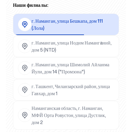
Наши филиалы:
г. Наманган, улица Бешкапа, дом 111
(Лола)
г. Наманган, улица Нодим Намангaний,
дом 5 (NTD)
г. Наманган, улица Шимолий Айланма
Йули, дом 14 ("Промзона")
г. Ташкент, Чиланзарский район, улица
Гавхар, дом 1
Наманганская область, г. Наманган,
МФЙ Орта Ровустон, улица Дустлик,
дом 2