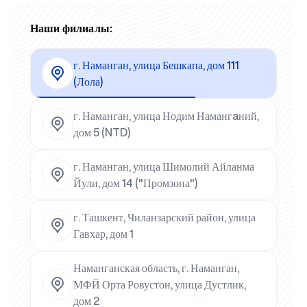
Наши филиалы:
г. Наманган, улица Бешкапа, дом 111
(Лола)
г. Наманган, улица Нодим Намангaний,
дом 5 (NTD)
г. Наманган, улица Шимолий Айланма
Йули, дом 14 ("Промзона")
г. Ташкент, Чиланзарский район, улица
Гавхар, дом 1
Наманганская область, г. Наманган,
МФЙ Орта Ровустон, улица Дустлик,
дом 2