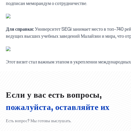
подписан меморандум о сотрудничестве.
Для справки:
Университет SEGi занимает место в топ-740 ре
ведущих высших учебных заведений Малайзии и мира, что отр
Этот визит стал важным этапом в укреплении международных
UBS professori "Yangi O‘zbekiston yosh olimlari" qatoridan joy old
Вышел новый номер нашей любимой газеты «UBS Xabarnomasi
Анализ деятельности UBS и планы на перспективу
Преподаватели UBS повысили квалификацию в Кыргызстане
Вперёд к победе, Узбекистан!
НАЗНАЧЕНИЕ
UBS в средствах массовой информации
UBS и выпускники университета удостоены наград хокимията 
Хотите вывести изучение языка на новый уровень?
Inson kapitaliga yo‘naltirilgan investitsiya — Yangi O‘zbekiston t
Если у вас есть вопросы,
пожалуйста, оставляйте их
Есть вопрос? Мы готовы выслушать.