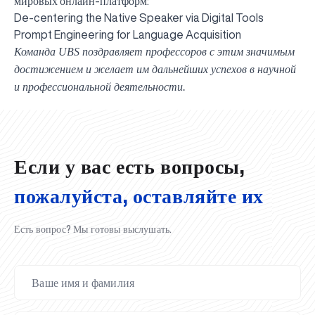
мировых онлайн-платформ:
De-centering the Native Speaker via Digital Tools
Prompt Engineering for Language Acquisition
Команда UBS поздравляет профессоров с этим значимым
достижением и желает им дальнейших успехов в научной
UBS professori "Yangi O‘zbekiston yosh olimlari"
Вышел новый номер нашей любимой газеты «UBS
Преподаватели UBS повысили квалификацию в
UBS и выпускники университета удостоены наград
Inson kapitaliga yo‘naltirilgan investitsiya — Yangi
и профессиональной деятельности.
qatoridan joy oldi!
Xabarnomasi»!
Анализ деятельности UBS и планы на перспективу
Кыргызстане
Вперёд к победе, Узбекистан!
НАЗНАЧЕНИЕ
UBS в средствах массовой информации
хокимията области
Хотите вывести изучение языка на новый уровень?
O‘zbekiston taraqqiyotining eng muhim tayanchi
02.07.2026
01.07.2026
30.06.2026
27.06.2026
24.06.2026
24.06.2026
20.06.2026
20.06.2026
20.06.2026
20.06.2026
Если у вас есть вопросы,
пожалуйста, оставляйте их
Есть вопрос? Мы готовы выслушать.