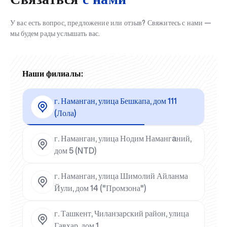
У вас есть вопрос, предложение или отзыв? Свяжитесь с нами —
мы будем рады услышать вас.
Наши филиалы:
г. Наманган, улица Бешкапа, дом 111
(Лола)
г. Наманган, улица Нодим Намангaний,
дом 5 (NTD)
г. Наманган, улица Шимолий Айланма
Йули, дом 14 ("Промзона")
г. Ташкент, Чиланзарский район, улица
Гавхар, дом 1